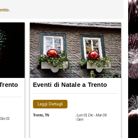
ento
.
Trento
Eventi di Natale a Trento
Leggi Dettagli
Trento
,
TN
Lun 01 Dic - Mar 06
 Gio 01
Gen