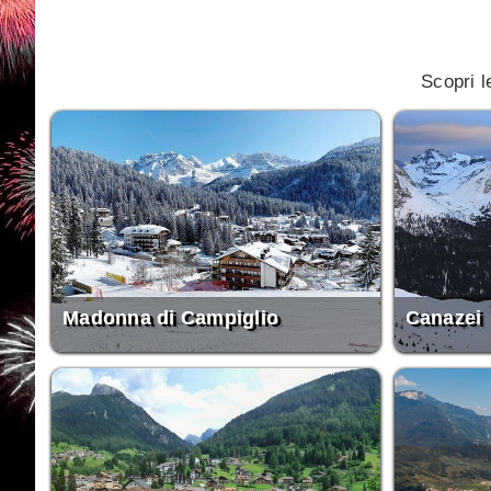
Scopri l
Madonna di Campiglio
Canazei