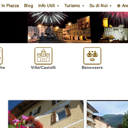
In Piazza
Blog
Info Utili
Turismo
Su di Noi
⊕ An
che
Ville/Castelli
Benessere