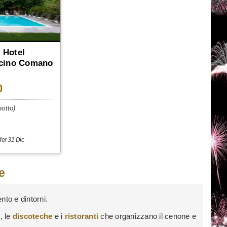
 Hotel
icino Comano
0
otto)
er 31 Dic
e
nto e dintorni.
l
, le
discoteche
e i
ristoranti
che organizzano il cenone e